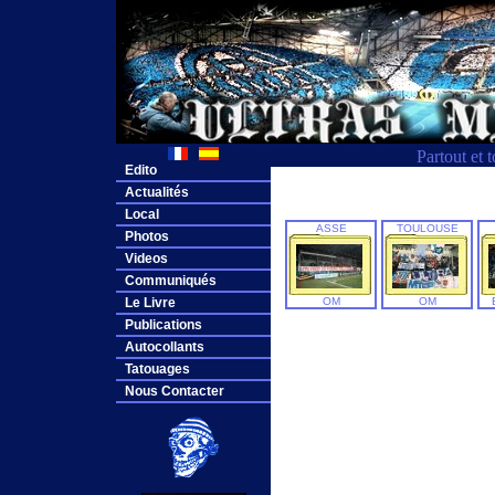
Partout et 
Edito
Actualités
Local
ASSE
TOULOUSE
Photos
Videos
Communiqués
Le Livre
OM
OM
Publications
Autocollants
Tatouages
Nous Contacter