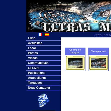
Partout et 
Edito
Actualités
Local
Champion
Championnat
League
Photos
Videos
Communiqués
Le Livre
Publications
Autocollants
Tatouages
Nous Contacter