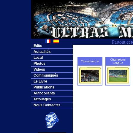
Partout et 
Edito
Actualités
Local
Champions
Championnat
League
Photos
Videos
Communiqués
Le Livre
Publications
Autocollants
Tatouages
Nous Contacter