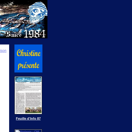
ison
Feuille d'Info 87