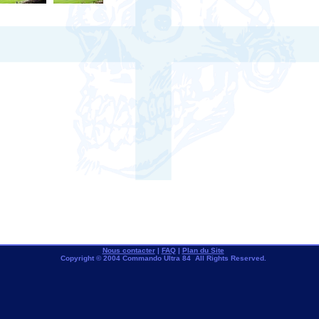
Nous contacter
|
FAQ
|
Plan du Site
Copyright © 2004 Commando Ultra 84 All Rights Reserved.