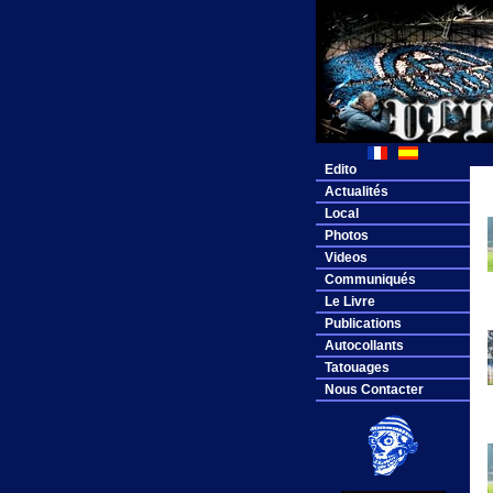
Edito
Actualités
Local
Photos
Videos
Communiqués
Le Livre
Publications
Autocollants
Tatouages
Nous Contacter