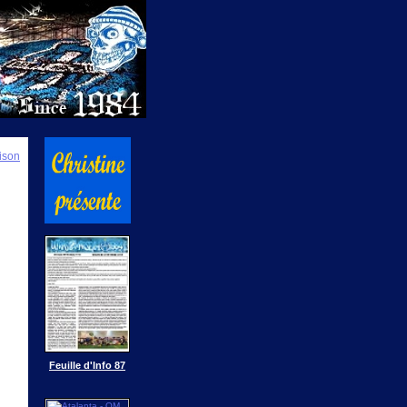
ison
Feuille d'Info 87