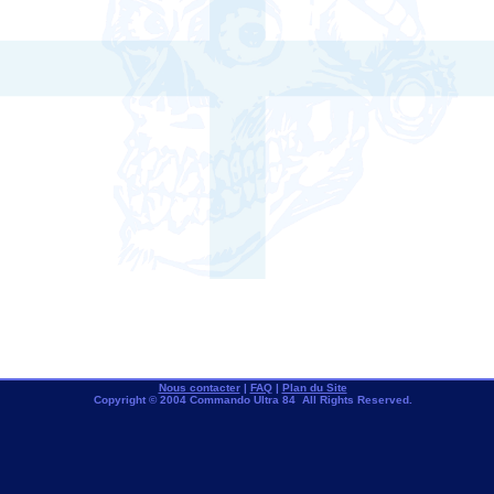
Nous contacter
|
FAQ
|
Plan du Site
Copyright © 2004 Commando Ultra 84 All Rights Reserved.