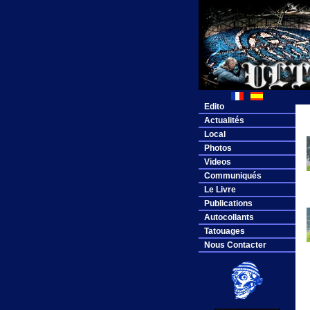
Edito
Actualités
Local
Photos
Videos
Communiqués
Le Livre
Publications
Autocollants
Tatouages
Nous Contacter