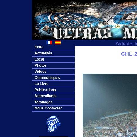
Partout et 
Edito
CHL-
Actualités
Local
Photos
Videos
Communiqués
Le Livre
Publications
Autocollants
Tatouages
Nous Contacter