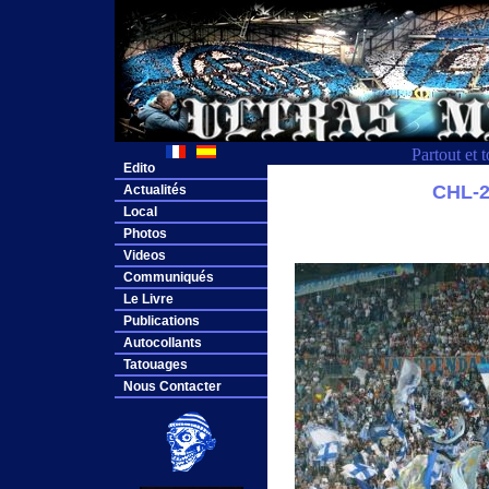
Partout et 
Edito
CHL-
Actualités
Local
Photos
Videos
Communiqués
Le Livre
Publications
Autocollants
Tatouages
Nous Contacter