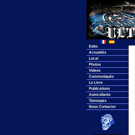
Edito
Actualités
Local
Photos
Videos
Communiqués
Le Livre
Publications
Autocollants
Tatouages
Nous Contacter