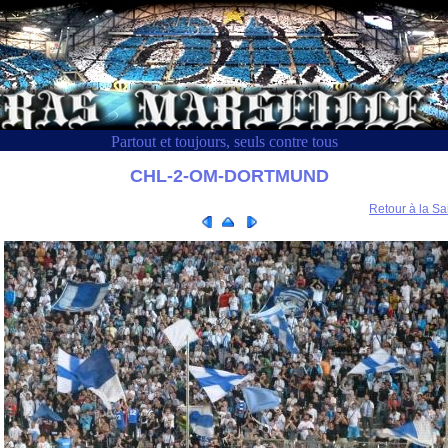
Partout et toujours, seuls contre tous
CHL-2-OM-DORTMUND
Retour à la Sa