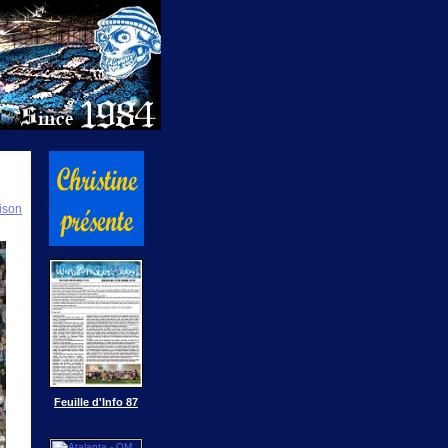
ison
Feuille d'Info 87