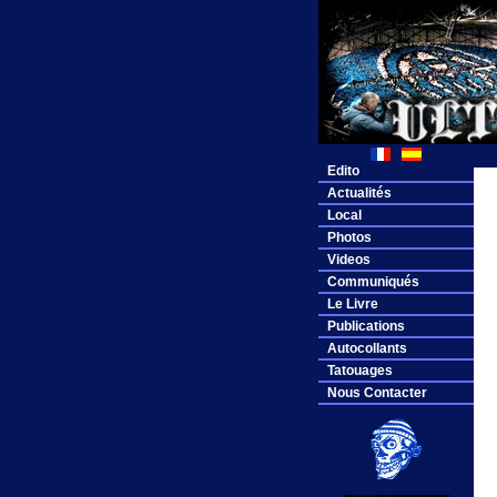
Edito
Actualités
Local
Photos
Videos
Communiqués
Le Livre
Publications
Autocollants
Tatouages
Nous Contacter