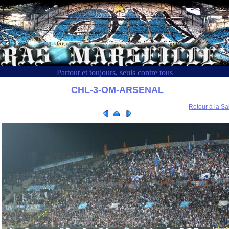
Partout et toujours, seuls contre tous
CHL-3-OM-ARSENAL
Retour à la Sa