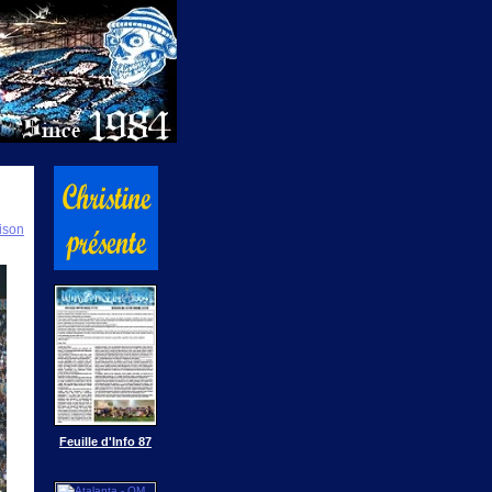
ison
Feuille d'Info 87