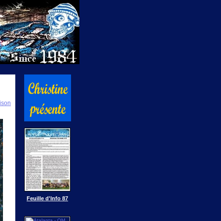
ison
Feuille d'Info 87