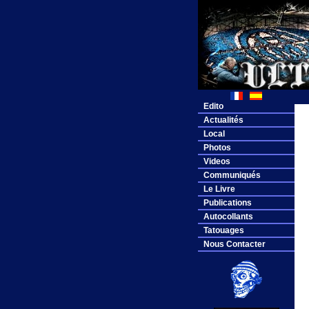
Edito
Actualités
Local
Photos
Videos
Communiqués
Le Livre
Publications
Autocollants
Tatouages
Nous Contacter