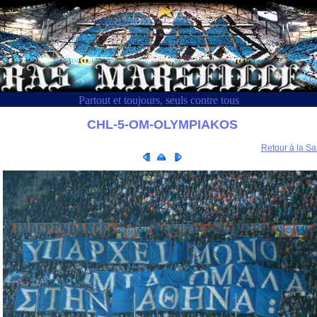
Partout et toujours, seuls contre tous
CHL-5-OM-OLYMPIAKOS
Retour à la Sa