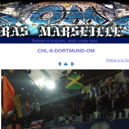
Partout et toujours, seuls contre tous
CHL-6-DORTMUND-OM
Retour à la Sa