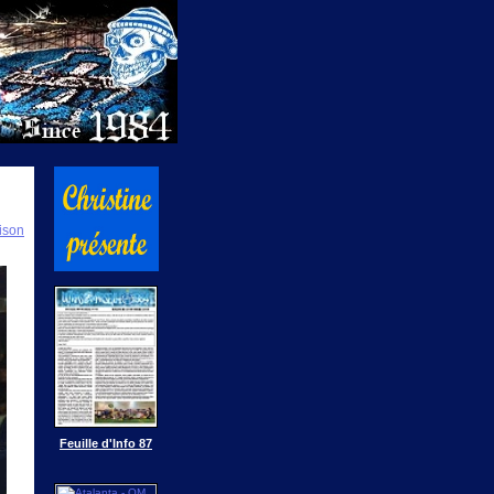
ison
Feuille d'Info 87