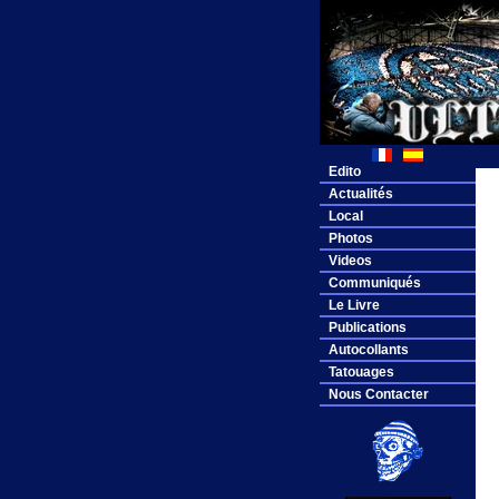
Edito
Actualités
Local
Photos
Videos
Communiqués
Le Livre
Publications
Autocollants
Tatouages
Nous Contacter