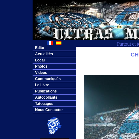
Partout et 
Edito
CH
Actualités
Local
Photos
Videos
Communiqués
Le Livre
Publications
Autocollants
Tatouages
Nous Contacter