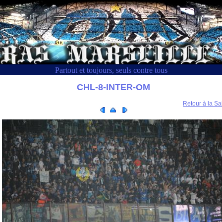
Partout et toujours, seuls contre tous
CHL-8-INTER-OM
Retour à la Sa