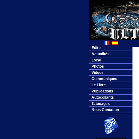
Edito
Actualités
Local
Photos
Videos
Communiqués
Le Livre
Publications
Autocollants
Tatouages
Nous Contacter