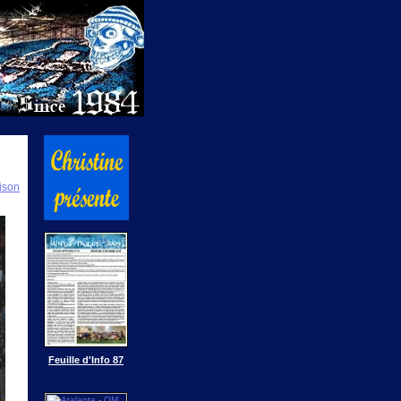
ison
Feuille d'Info 87