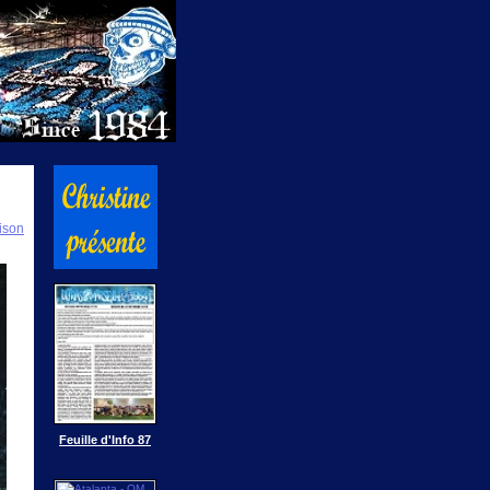
ison
Feuille d'Info 87