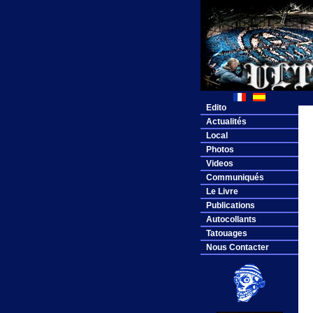
Edito
Actualités
Local
Photos
Videos
Communiqués
Le Livre
Publications
Autocollants
Tatouages
Nous Contacter