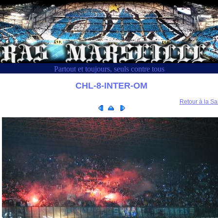
Partout et toujours, seuls contre tous
CHL-8-INTER-OM
Retour à la Sa