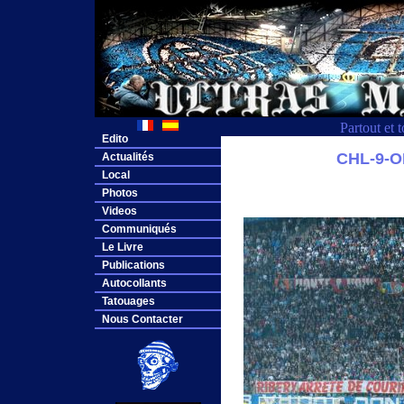
Partout et 
Edito
CHL-9-
Actualités
Local
Photos
Videos
Communiqués
Le Livre
Publications
Autocollants
Tatouages
Nous Contacter