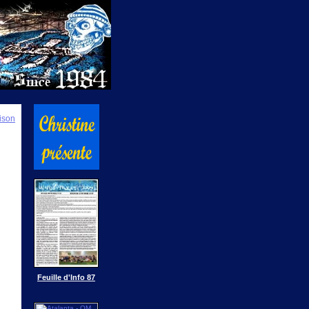
ison
Feuille d'Info 87