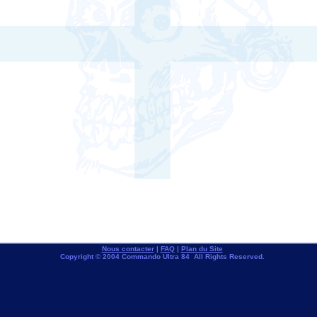
Nous contacter
|
FAQ
|
Plan du Site
Copyright © 2004 Commando Ultra 84 All Rights Reserved.