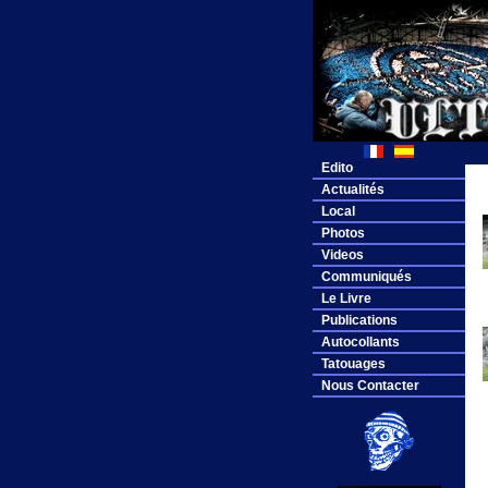
Edito
Actualités
Local
Photos
Videos
Communiqués
Le Livre
Publications
Autocollants
Tatouages
Nous Contacter