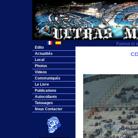
Partout et 
Edito
CD
Actualités
Local
Photos
Videos
Communiqués
Le Livre
Publications
Autocollants
Tatouages
Nous Contacter