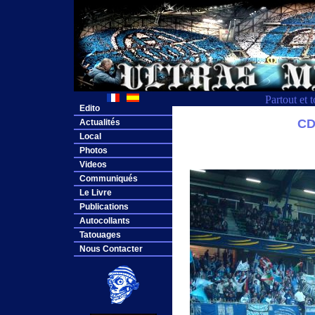
Partout et 
Edito
CD
Actualités
Local
Photos
Videos
Communiqués
Le Livre
Publications
Autocollants
Tatouages
Nous Contacter