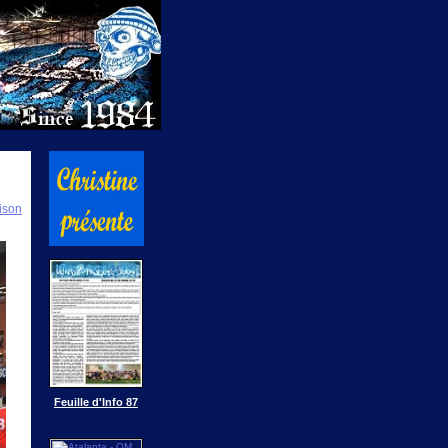
ison
Feuille d'Info 87