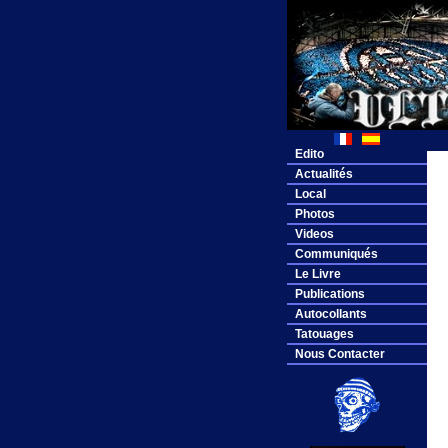
Edito
Actualités
Local
Photos
Videos
Communiqués
Le Livre
Publications
Autocollants
Tatouages
Nous Contacter