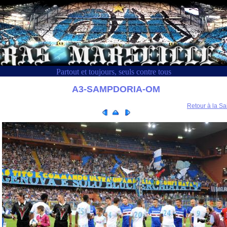
Partout et toujours, seuls contre tous
A3-SAMPDORIA-OM
Retour à la Sa