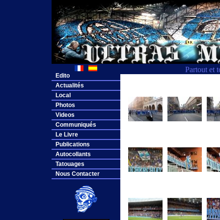
Partout et 
Edito
Actualités
Local
Photos
Videos
Communiqués
Le Livre
Publications
Autocollants
Tatouages
Nous Contacter