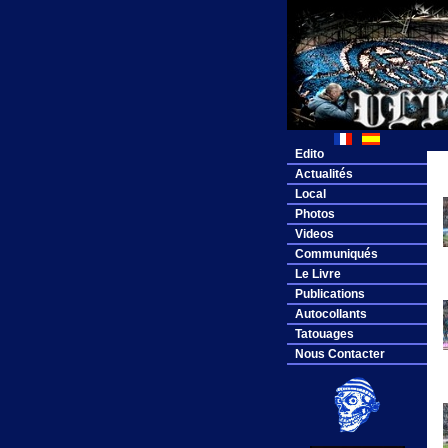
Edito
Actualités
Local
Photos
Videos
Communiqués
Le Livre
Publications
Autocollants
Tatouages
Nous Contacter