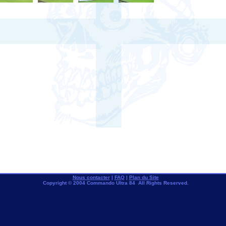
Nous contacter
|
FAQ
|
Plan du Site
Copyright © 2004 Commando Ultra 84 All Rights Reserved.