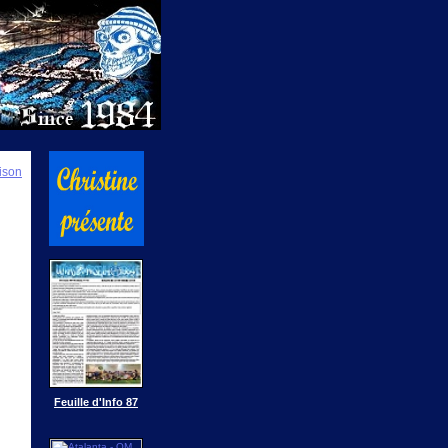
ison
Feuille d'Info 87