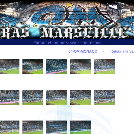
Partout et toujours, seuls contre tous
04-OM-MONACO
-
Retour à la Sa