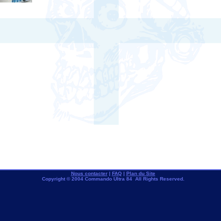
Nous contacter
|
FAQ
|
Plan du Site
Copyright © 2004 Commando Ultra 84 All Rights Reserved.