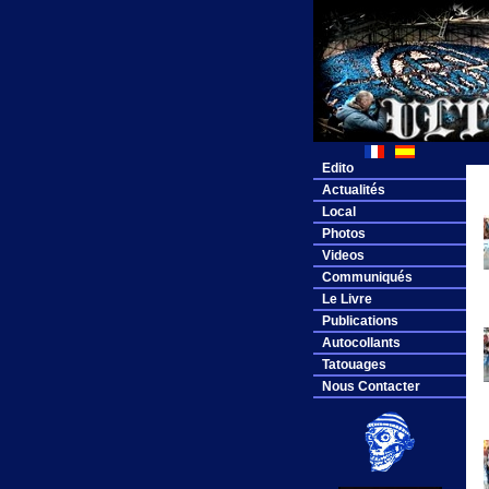
Edito
Actualités
Local
Photos
Videos
Communiqués
Le Livre
Publications
Autocollants
Tatouages
Nous Contacter