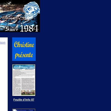
ison
Feuille d'Info 87