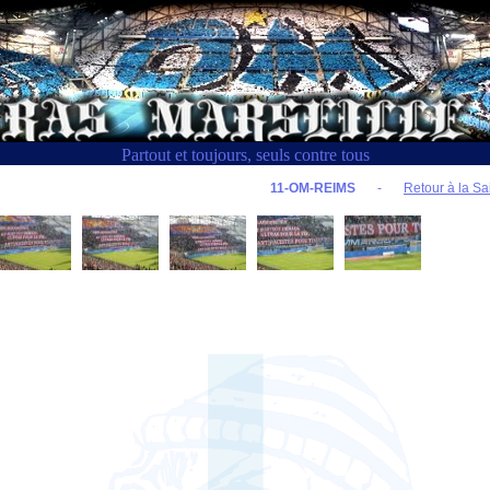
Partout et toujours, seuls contre tous
11-OM-REIMS
-
Retour à la Sa