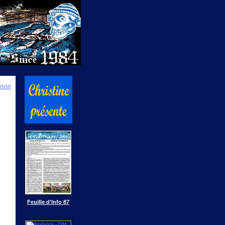
ison
Feuille d'Info 87