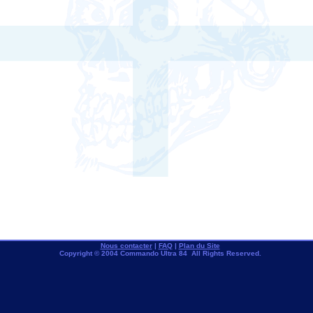
Nous contacter
|
FAQ
|
Plan du Site
Copyright © 2004 Commando Ultra 84 All Rights Reserved.