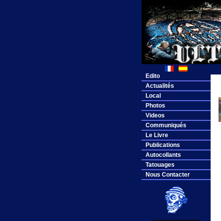
Edito
Actualités
Local
Photos
Videos
Communiqués
Le Livre
Publications
Autocollants
Tatouages
Nous Contacter