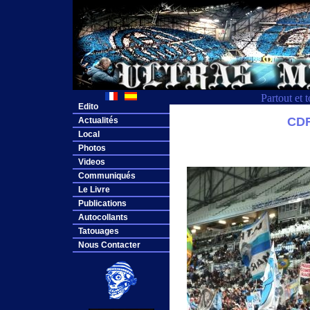
Partout et 
Edito
CDF
Actualités
Local
Photos
Videos
Communiqués
Le Livre
Publications
Autocollants
Tatouages
Nous Contacter