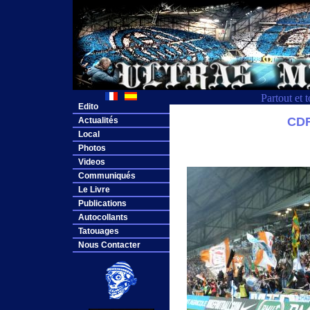
Partout et 
Edito
CDF
Actualités
Local
Photos
Videos
Communiqués
Le Livre
Publications
Autocollants
Tatouages
Nous Contacter