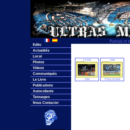
Partout et 
Edito
Actualités
Local
LYON
OM
Photos
Videos
Communiqués
Le Livre
OM
TOULOUSE
Publications
Autocollants
Tatouages
Nous Contacter