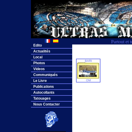
Partout et 
Edito
Actualités
Local
BARI
Photos
Videos
Communiqués
Le Livre
OM
Publications
Autocollants
Tatouages
Nous Contacter