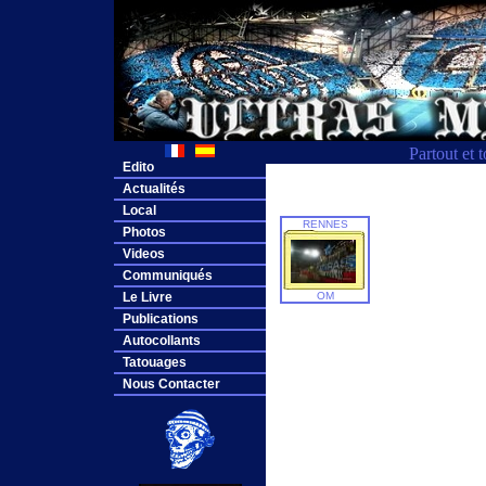
Partout et 
Edito
Actualités
Local
RENNES
Photos
Videos
Communiqués
Le Livre
OM
Publications
Autocollants
Tatouages
Nous Contacter