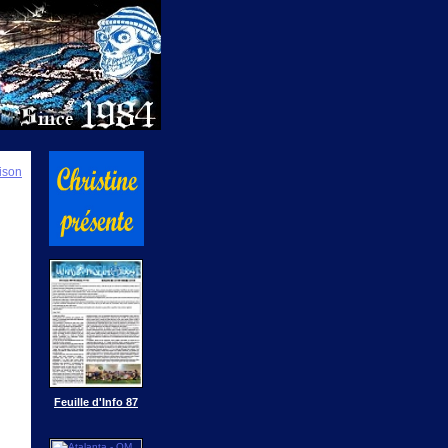
ison
Feuille d'Info 87