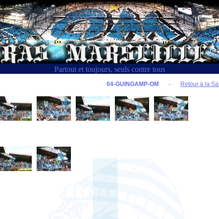
Partout et toujours, seuls contre tous
04-GUINGAMP-OM
-
Retour à la Sa