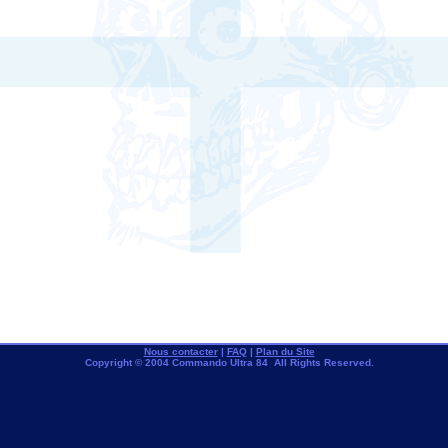
Nous contacter
|
FAQ
|
Plan du Site
Copyright © 2004 Commando Ultra 84 All Rights Reserved.