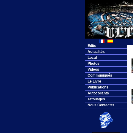
Edito
Actualités
Local
Photos
Videos
Communiqués
Le Livre
Publications
Autocollants
Tatouages
Nous Contacter