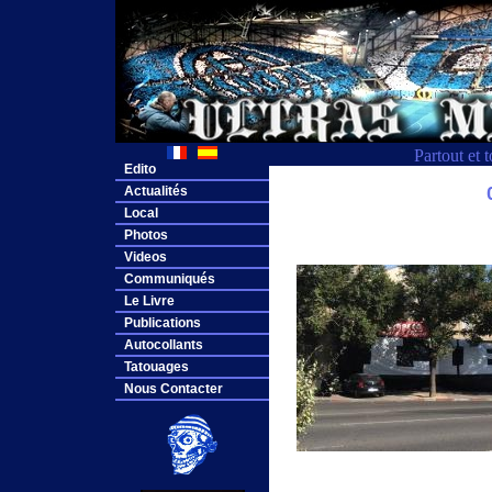
Partout et 
Edito
Actualités
Local
Photos
Videos
Communiqués
Le Livre
Publications
Autocollants
Tatouages
Nous Contacter