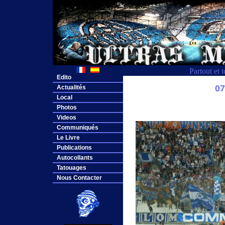
Partout et 
Edito
0
Actualités
Local
Photos
Videos
Communiqués
Le Livre
Publications
Autocollants
Tatouages
Nous Contacter