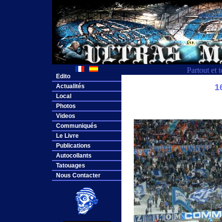
Partout et 
Edito
1
Actualités
Local
Photos
Videos
Communiqués
Le Livre
Publications
Autocollants
Tatouages
Nous Contacter