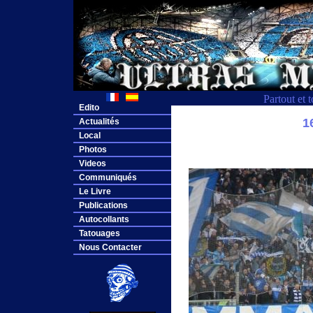
Partout et 
Edito
1
Actualités
Local
Photos
Videos
Communiqués
Le Livre
Publications
Autocollants
Tatouages
Nous Contacter