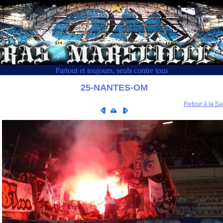
Partout et toujours, seuls contre tous
25-NANTES-OM
Retour à la Sa