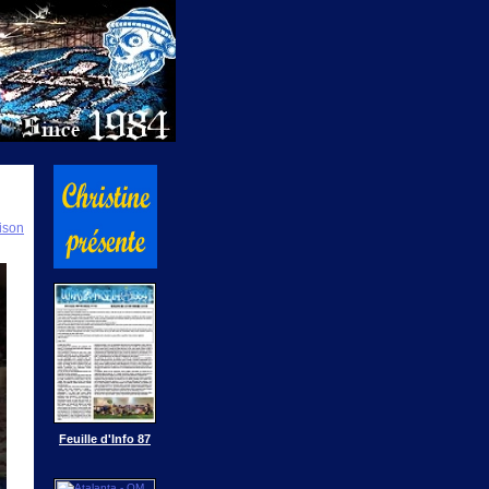
ison
Feuille d'Info 87