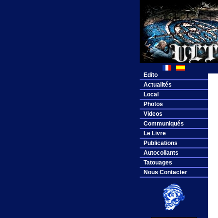
Edito
Actualités
Local
Photos
Videos
Communiqués
Le Livre
Publications
Autocollants
Tatouages
Nous Contacter