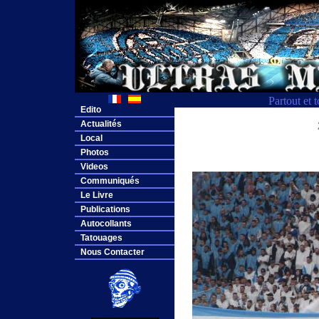
Partout et 
Edito
Actualités
Local
Photos
Videos
Communiqués
Le Livre
Publications
Autocollants
Tatouages
Nous Contacter