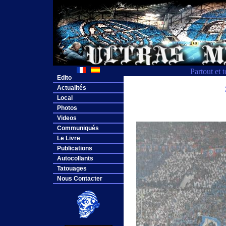
Partout et 
Edito
Actualités
Local
Photos
Videos
Communiqués
Le Livre
Publications
Autocollants
Tatouages
Nous Contacter