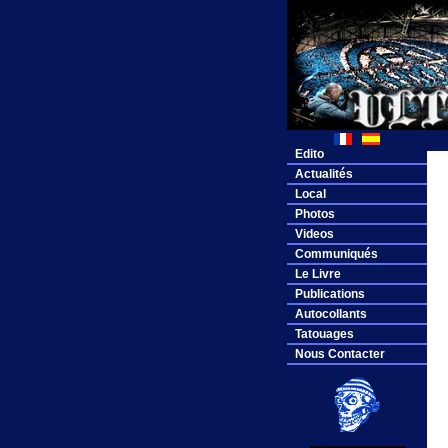
Edito
Actualités
Local
Photos
Videos
Communiqués
Le Livre
Publications
Autocollants
Tatouages
Nous Contacter