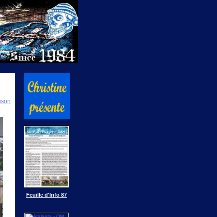
ison
Feuille d'Info 87