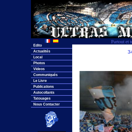
Partout et 
Edito
3
Actualités
Local
Photos
Videos
Communiqués
Le Livre
Publications
Autocollants
Tatouages
Nous Contacter