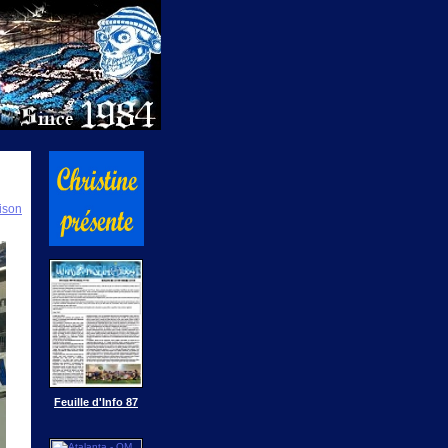
ison
Feuille d'Info 87