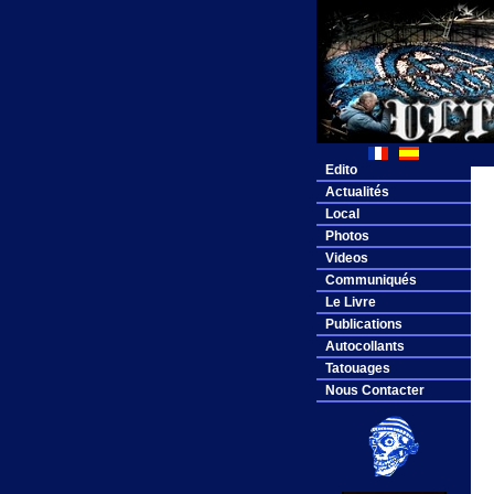
Edito
Actualités
Local
Photos
Videos
Communiqués
Le Livre
Publications
Autocollants
Tatouages
Nous Contacter