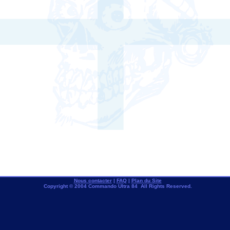
Nous contacter
|
FAQ
|
Plan du Site
Copyright © 2004 Commando Ultra 84 All Rights Reserved.