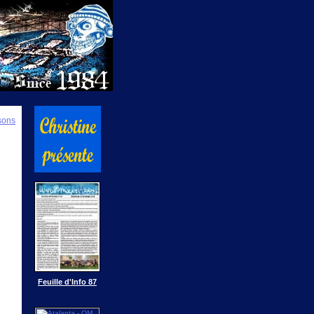
isons
Feuille d'Info 87