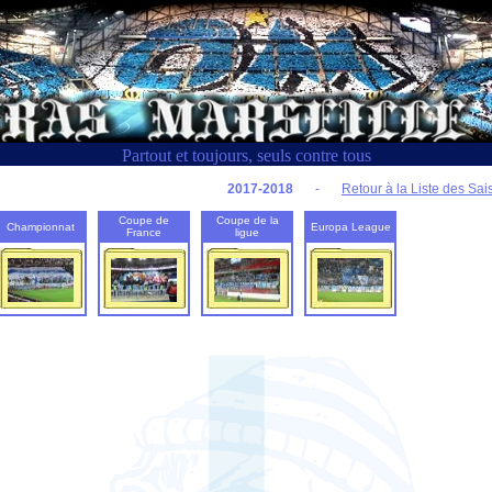
Partout et toujours, seuls contre tous
2017-2018
-
Retour à la Liste des Sa
Coupe de
Coupe de la
Championnat
Europa League
France
ligue