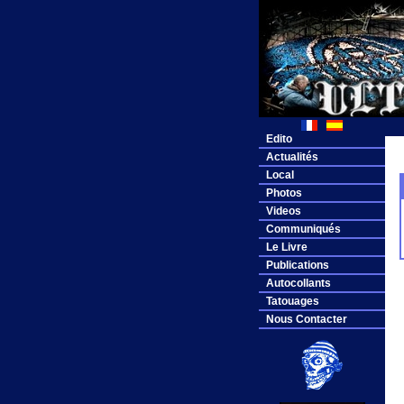
Edito
Actualités
Local
Photos
Videos
Communiqués
Le Livre
Publications
Autocollants
Tatouages
Nous Contacter