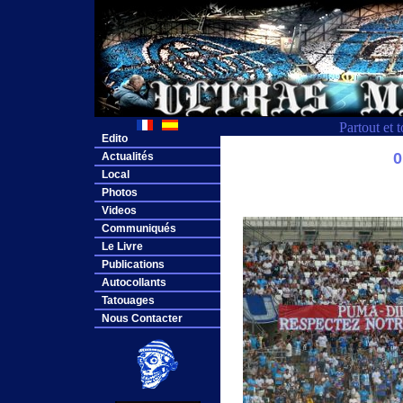
Partout et 
Edito
0
Actualités
Local
Photos
Videos
Communiqués
Le Livre
Publications
Autocollants
Tatouages
Nous Contacter