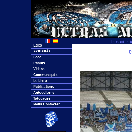
Partout et 
Edito
0
Actualités
Local
Photos
Videos
Communiqués
Le Livre
Publications
Autocollants
Tatouages
Nous Contacter