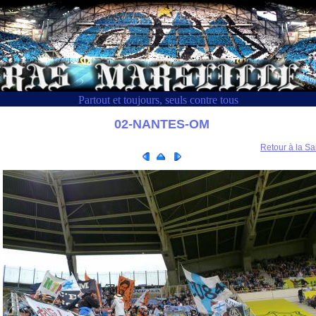
Partout et toujours, seuls contre tous
02-NANTES-OM
Retour à la Sa