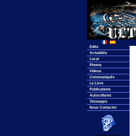
Edito
Actualités
Local
Photos
Videos
Communiqués
Le Livre
Publications
Autocollants
Tatouages
Nous Contacter