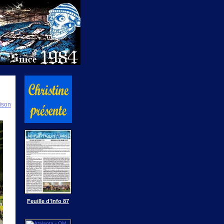
ison
Feuille d'Info 87