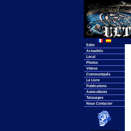
Edito
Actualités
Local
Photos
Videos
Communiqués
Le Livre
Publications
Autocollants
Tatouages
Nous Contacter