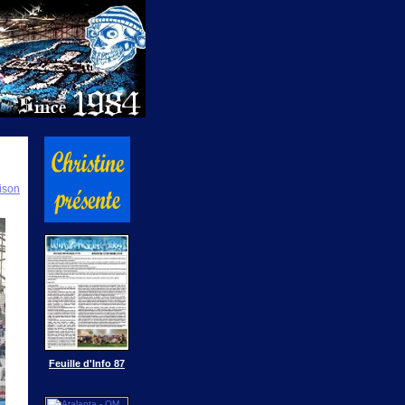
ison
Feuille d'Info 87