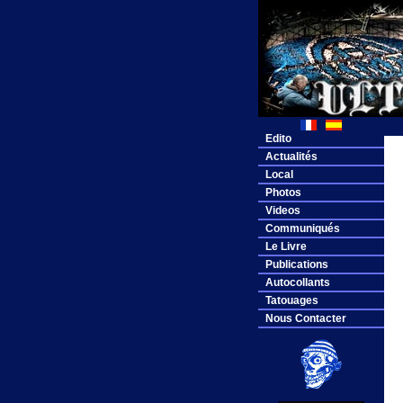
Edito
Actualités
Local
Photos
Videos
Communiqués
Le Livre
Publications
Autocollants
Tatouages
Nous Contacter