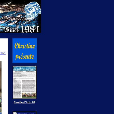
ison
Feuille d'Info 87