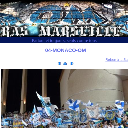
Partout et toujours, seuls contre tous
04-MONACO-OM
Retour à la Sa