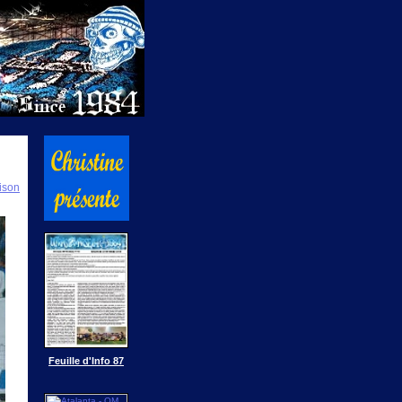
ison
Feuille d'Info 87