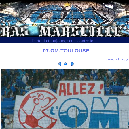
Partout et toujours, seuls contre tous
07-OM-TOULOUSE
Retour à la Sa