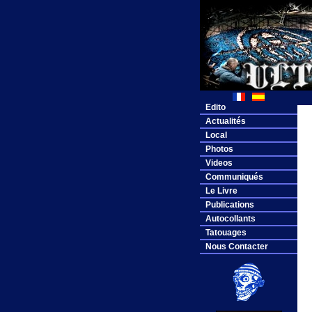
Edito
Actualités
Local
Photos
Videos
Communiqués
Le Livre
Publications
Autocollants
Tatouages
Nous Contacter