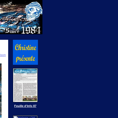
ison
Feuille d'Info 87