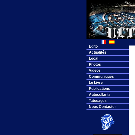
Edito
Actualités
Local
Photos
Videos
Communiqués
Le Livre
Publications
Autocollants
Tatouages
Nous Contacter