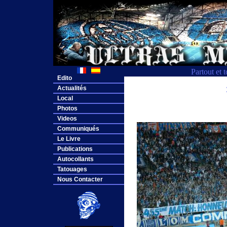
Partout et 
Edito
Actualités
Local
Photos
Videos
Communiqués
Le Livre
Publications
Autocollants
Tatouages
Nous Contacter