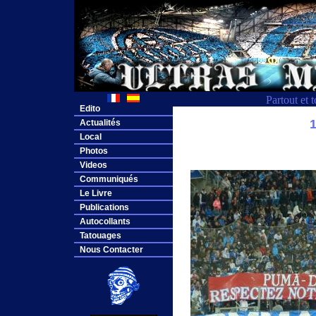
Partout et 
Edito
Actualités
Local
Photos
Videos
Communiqués
Le Livre
Publications
Autocollants
Tatouages
Nous Contacter