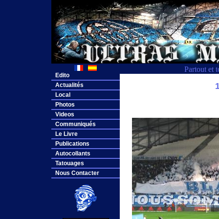
Partout et 
Edito
Actualités
Local
Photos
Videos
Communiqués
Le Livre
Publications
Autocollants
Tatouages
Nous Contacter